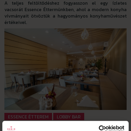
A teljes feltöltődéshez fogyasszon el egy ízletes
vacsorát Essence Éttermünkben, ahol a modern konyha
vívmányait ötvöztük a hagyományos konyhaművészet
értékeivel.
ESSENCE ÉTTEREM
LOBBY BAR