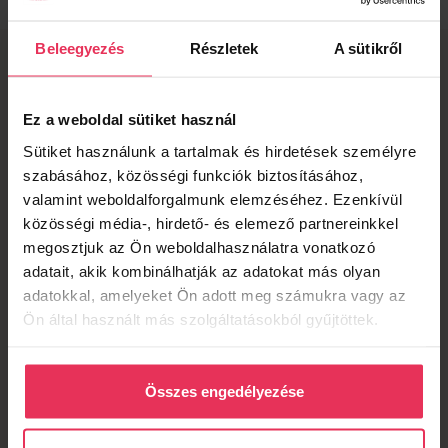
Beleegyezés
Részletek
A sütikről
Városnézés, programszervezés
Recepciós kollégáink készséggel ellátják minden
Ez a weboldal sütiket használ
szükséges információval a tömegközlekedéssel és a
Sütiket használunk a tartalmak és hirdetések személyre
látnivalókkal kapcsolatban és ingyenes térképet is
biztosítanak. Kérje segítségüket városnéző
szabásához, közösségi funkciók biztosításához,
programokkal, éttermekkel, vagy akár taxirendeléssel
valamint weboldalforgalmunk elemzéséhez. Ezenkívül
kapcsolatban.
közösségi média-, hirdető- és elemező partnereinkkel
megosztjuk az Ön weboldalhasználatra vonatkozó
adatait, akik kombinálhatják az adatokat más olyan
adatokkal, amelyeket Ön adott meg számukra vagy az
Ön által használt más szolgáltatásokból gyűjtöttek.
Összes engedélyezése