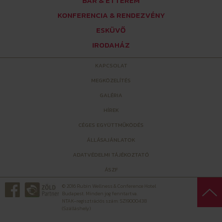
BÁR & ÉTTEREM
KONFERENCIA & RENDEZVÉNY
ESKÜVŐ
IRODAHÁZ
KAPCSOLAT
MEGKÖZELÍTÉS
GALÉRIA
HÍREK
CÉGES EGYÜTTMŰKÖDÉS
ÁLLÁSAJÁNLATOK
ADATVÉDELMI TÁJÉKOZTATÓ
ÁSZF
© 2016 Rubin Wellness & Conference Hotel
Budapest. Minden jog fenntartva.
NTAK-regisztrációs szám: SZ19000438
(Szálláshely)