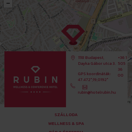
−
1118 Budapest,
+36 1
Dayka Gábor utca 3.
505
36
GPS koordináták:
00
47.472°;19,0192°
rubin@hotelrubin.hu
Leaflet
OpenStreetMap
| ©
contributors
SZÁLLODA
WELLNESS & SPA