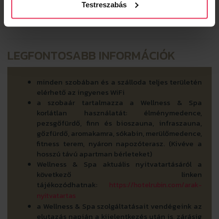
Testreszabás
LEGFONTOSABB INFORMÁCIÓK
minden szobában és a szálloda teljes területén
elérhető az ingyenes WiFi
a szobaár tartalmazza a Wellness & Spa
korlátlan használatát: élménymedence,
pezsgőfürdő, finn és bioszauna, infraszauna,
gőzfürdő, aromakamra, sókabin, merülőmedence,
fitness terem, nyáron napozóterasz. (Kivéve a
hosszú távú apartman bérleteket)
Wellness & Spa aktuális nyitvatartásáról a
következő linken
tájékozódhatnak:
https://hotelrubin.com/arak-
nyitvatartas
a Wellness & Spa szolgáltatásait vendégeink az
elutazás napján a kijelentkezés után is, zárásig