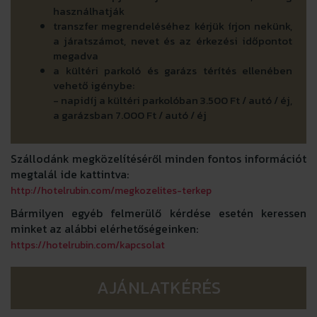
használhatják
transzfer megrendeléséhez kérjük írjon nekünk,
a járatszámot, nevet és az érkezési időpontot
megadva
a kültéri parkoló és garázs térítés ellenében
vehető igénybe:
- napidíj a kültéri parkolóban 3.500 Ft / autó / éj,
a garázsban 7.000 Ft / autó / éj
Szállodánk megközelítéséről minden fontos információt
megtalál ide kattintva:
http://hotelrubin.com/megkozelites-terkep
Bármilyen egyéb felmerülő kérdése esetén keressen
minket az alábbi elérhetőségeinken:
https://hotelrubin.com/kapcsolat
AJÁNLATKÉRÉS