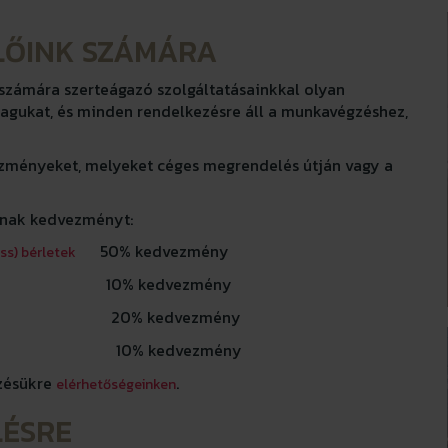
LŐINK SZÁMÁRA
számára szerteágazó szolgáltatásainkkal olyan
agukat, és minden rendelkezésre áll a munkavégzéshez,
ezményeket, melyeket céges megrendelés útján vagy a
apnak kedvezményt:
50% kedvezmény
ss) bérletek
% kedvezmény
dvezmény
dvezmény
ezésükre
.
elérhetőségeinken
LÉSRE