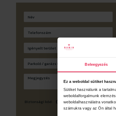
Beleegyezés
Ez a weboldal sütiket haszn
Sütiket használunk a tartal
weboldalforgalmunk elemzésé
Biztonsági kód:
weboldalhasználatra vonatko
számukra vagy az Ön által ha