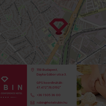
1118 Budapest,
Dayka Gábor utca 3.
GPS koordináták:
47.472°;19,0192°
+36 1 505 36 00
rubin@hotelrubin.hu