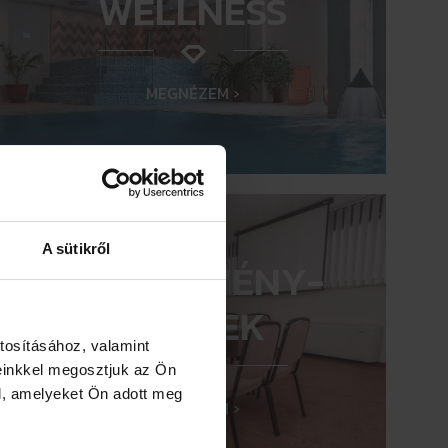
WELLNESS
MEGNÉZEM ›
A sütikről
RENDEZVÉNY-
TERMEK
tosításához, valamint
einkkel megosztjuk az Ön
l, amelyeket Ön adott meg
MEGNÉZEM ›