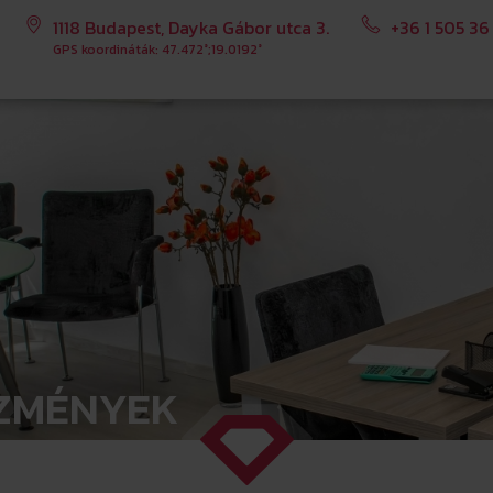
1118 Budapest, Dayka Gábor utca 3.
+36 1 505 36
GPS koordináták: 47.472°;19.0192°
EZMÉNYEK