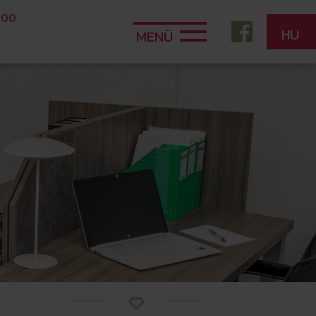
 00
HU
MENÜ