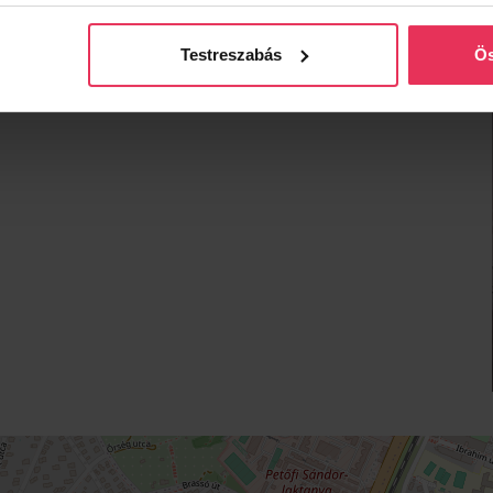
Testreszabás
Ös