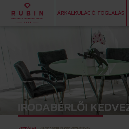
ÁRKALKULÁCIÓ, FOGLALÁS
IRODABÉRLŐI KEDV
KEZDŐLAP
IRODABÉRLŐI KEDVEZMÉNYEK