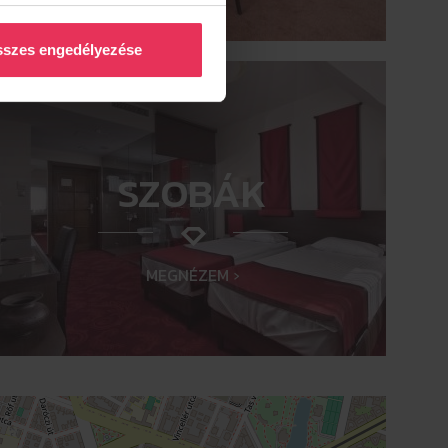
szes engedélyezése
SZOBÁK
MEGNÉZEM ›