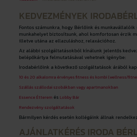
KEDVEZMÉNYEK IRODABÉR
Fontos számunkra, hogy Bérlőink és munkavállalóik 
munkahelyet biztosítsunk, ahol komfortosan érzik m
illetve utána az ellazuláshoz, relaxációhoz.
Az alábbi szolgáltatásokból kínálunk jelentős kedv
belépőkártya felmutatásával vehetnek igénybe:
Irodabérlőink a következő szolgáltatások árából k
10 és 20 alkalomra érvényes fitness és kombi (wellness/fitne
10
Szállás szállodai szobákban vagy apartmanokban
és
20% ke
Essence Étterem
Lobby Bár
10% ke
Rendezvény szolgáltatások
Bármilyen kérdés esetén kollégáink állnak rendelk
AJÁNLATKÉRÉS IRODA BÉR