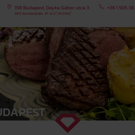
1118 Budapest, Dayka Gábor utca 3.
+36 1 505 36
GPS koordináták: 47.472°;19.0192°
UDAPEST