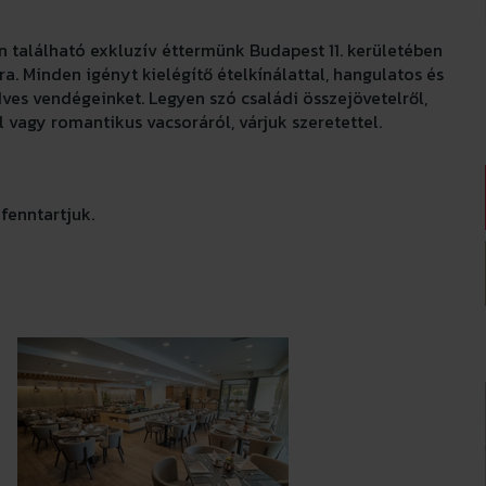
 található exkluzív éttermünk Budapest 11. kerületében
a. Minden igényt kielégítő ételkínálattal, hangulatos és
dves vendégeinket. Legyen szó családi összejövetelről,
ól vagy romantikus vacsoráról, várjuk szeretettel.
0
fenntartjuk.