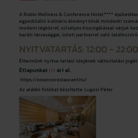
A Rubin Wellness & Conference Hotel**** épületében
egyedülálló kulináris élményt kínál mindenki számár
modern légkörrel, szívélyes kiszolgálással várjuk ke
baráti társasággal, üzleti partnerrel való találkozór
NYITVATARTÁS: 12:00 - 22:0
Éttermünk nyitva tartási idejének változtatási jogát 
Étlapunkat
éri el.
ITT
https://essencerestaurant.hu/
Az alábbi fotókat készítette: Lugosi Péter