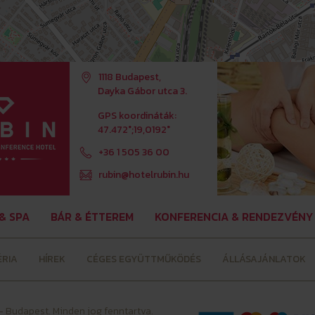
1118 Budapest,
Dayka Gábor utca 3.
GPS koordináták:
47.472°;19,0192°
+36 1 505 36 00
rubin@hotelrubin.hu
& SPA
BÁR & ÉTTEREM
KONFERENCIA & RENDEZVÉNY
ÉRIA
HÍREK
CÉGES EGYÜTTMŰKÖDÉS
ÁLLÁSAJÁNLATOK
-
Budapest. Minden jog fenntartva.