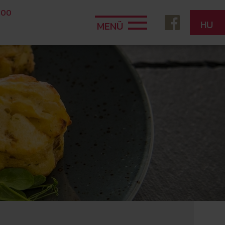
 00
HU
MENÜ