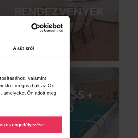
RENDEZVÉNYEK
MEGNÉZEM ›
A sütikről
tosításához, valamint
einkkel megosztjuk az Ön
WELLNESS +
l, amelyeket Ön adott meg
EBÉD
szes engedélyezése
MEGNÉZEM ›