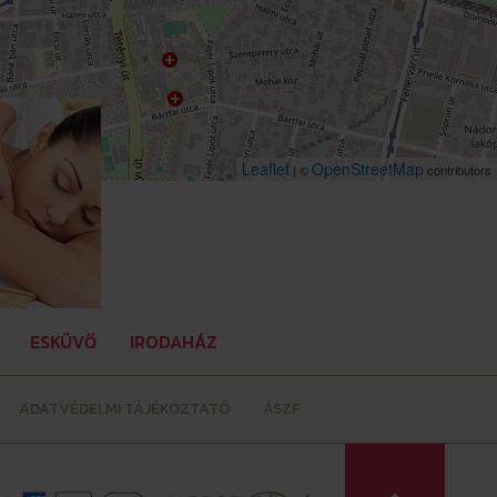
Leaflet
OpenStreetMap
| ©
contributors
ESKÜVŐ
IRODAHÁZ
ADATVÉDELMI TÁJÉKOZTATÓ
ÁSZF