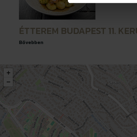
ÉTTEREM BUDAPEST 11. KE
Bővebben
+
−