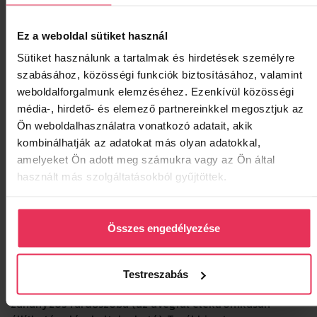
Ez a weboldal sütiket használ
Sütiket használunk a tartalmak és hirdetések személyre
szabásához, közösségi funkciók biztosításához, valamint
weboldalforgalmunk elemzéséhez. Ezenkívül közösségi
média-, hirdető- és elemező partnereinkkel megosztjuk az
Ön weboldalhasználatra vonatkozó adatait, akik
ÁRAK & FOGLALÁS
AJÁNLATKÉRÉS
kombinálhatják az adatokat más olyan adatokkal,
amelyeket Ön adott meg számukra vagy az Ön által
használt más szolgáltatásokból gyűjtöttek.
Junior Suite
A standard szobáknál szintén nagyobb méretű Junior
Összes engedélyezése
Suite hotel szoba különálló ülőgarnitúrás-nappalis
megoldással rendelkezik, melyet a hálórésztől
tolóajtóval lehet leválasztani. A szobák különlegessége
Testreszabás
a hálószobától üvegfallal elválasztott kádas vagy
zuhanyzós fürdőszoba (az üvegfal elektronikusan