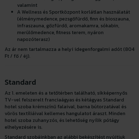
valamint
A Wellness és Sportközpont korlátlan használatát
(élménymedence, pezsgőfürdő, finn és bioszauna,
infraszauna, gőzfürdő, aromakamra, sókabin,
merülőmedence, fitness terem, nyáron
napozóterasz)
Az ár nem tartalmazza a helyi idegenforgalmi adót (804
Ft / fő / éj).
Standard
Az 1. emeleten és a tetőtérben található, síkképernyős
TV-vel felszerelt franciaágyas és kétágyas Standard
hotel szoba krémszínű falaival, barna bútorzatával és
vörös textíliáival kellemes hangulatot áraszt. Minden
hotel szoba zuhanyzós, és lehetőség nyílik pótágy
elhelyezésére is.
Standard szobáinkban az alábbi bekészítést nyújtjuk