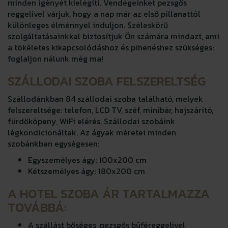
minden igényét kielégíti. Vendégeinket pezsgős
reggelivel várjuk, hogy a nap már az első pillanattól
különleges élménnyel induljon. Széleskörű
szolgáltatásainkkal biztosítjuk Ön számára mindazt, ami
a tökéletes kikapcsolódáshoz és pihenéshez szükséges:
foglaljon nálunk még ma!
SZÁLLODAI SZOBA FELSZERELTSÉG
Szállodánkban 84 szállodai szoba található, melyek
felszereltsége: telefon, LCD TV, széf, minibár, hajszárító,
fürdőköpeny, WiFi elérés. Szállodai szobáink
légkondicionáltak. Az ágyak méretei minden
szobánkban egységesen:
Egyszemélyes ágy: 100x200 cm
Kétszemélyes ágy: 180x200 cm
A HOTEL SZOBA ÁR TARTALMAZZA
TOVÁBBÁ:
A szállást bőséges, pezsgős büféreggelivel,