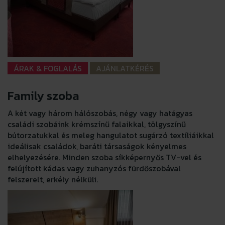
ÁRAK & FOGLALÁS
AJÁNLATKÉRÉS
Family szoba
A két vagy három hálószobás, négy vagy hatágyas
családi szobáink krémszínű falaikkal, tölgyszínű
bútorzatukkal és meleg hangulatot sugárzó textíliáikkal
ideálisak családok, baráti társaságok kényelmes
elhelyezésére. Minden szoba síkképernyős TV-vel és
felújított kádas vagy zuhanyzós fürdőszobával
felszerelt, erkély nélküli.