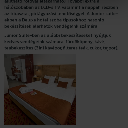
állítható rolóval eltakarható). További extra a
hálószobában az LCD-s TV, valamint a nappali részben
az íróasztal, pótágyazási lehetőséggel. A Junior suite-
ekben a Deluxe hotel szoba típusokhoz hasonló
bekészítések elérhetők vendégeink számára.
Junior Suite-ben az alábbi bekészítéseket nyújtjuk
kedves vendégeink számára: fürdőköpeny, kávé,
teabekészítés (3in1 kávépor, filteres teák, cukor, tejpor).