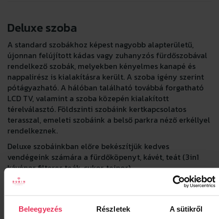
Deluxe szoba
A standard szobákhoz képest nagyobb alapterületű,
újonnan felújított kádas vagy zuhanyzós fürdőszobával
rendelkező szobák, melyekben kényelmes kanapé és
nappalirész is kialakításra került. A szoba igény szerint
pótágyazható. A hálóban található továbbá forgatható
LCD TV, valamint a szoba közepén kialakított
térelválasztó. Földszinti szobáink kertkapcsolatos
terasszal, emeleti szobáink a belső parkra néző erkéllyel
rendelkeznek.
Deluxe szobáinkban előre bekészítjük kedves
vendégeink számára a fürdőköpenyt, kávét, teát (3in1
kávépor, filteres teák, cukor, tejpor).
Beleegyezés
Részletek
A sütikről