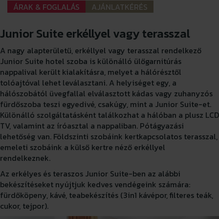
ÁRAK & FOGLALÁS
AJÁNLATKÉRÉS
Junior Suite erkéllyel vagy terasszal
A nagy alapterületű, erkéllyel vagy terasszal rendelkező
Junior Suite hotel szoba is különálló ülőgarnitúrás
nappalival került kialakításra, melyet a hálórésztől
tolóajtóval lehet leválasztani. A helyiséget egy, a
hálószobától üvegfallal elválasztott kádas vagy zuhanyzós
fürdőszoba teszi egyedivé, csakúgy, mint a Junior Suite-et.
Különálló szolgáltatásként találkozhat a hálóban a plusz LCD
TV, valamint az íróasztal a nappaliban. Pótágyazási
lehetőség van. Földszinti szobáink kertkapcsolatos terasszal,
emeleti szobáink a külső kertre néző erkéllyel
rendelkeznek.
Az erkélyes és teraszos Junior Suite-ben az alábbi
bekészítéseket nyújtjuk kedves vendégeink számára:
fürdőköpeny, kávé, teabekészítés (3in1 kávépor, filteres teák,
cukor, tejpor).