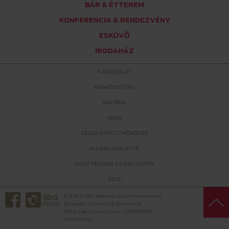
BÁR & ÉTTEREM
KONFERENCIA & RENDEZVÉNY
ESKÜVŐ
IRODAHÁZ
KAPCSOLAT
MEGKÖZELÍTÉS
GALÉRIA
HÍREK
CÉGES EGYÜTTMŰKÖDÉS
ÁLLÁSAJÁNLATOK
ADATVÉDELMI TÁJÉKOZTATÓ
ÁSZF
© 2016 Rubin Wellness & Conference Hotel
Budapest. Minden jog fenntartva.
NTAK-regisztrációs szám: SZ19000438
(Szálláshely)