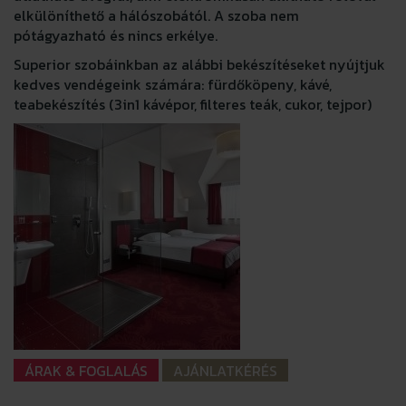
elkülöníthető a hálószobától. A szoba nem
pótágyazható és nincs erkélye.
Superior szobáinkban az alábbi bekészítéseket nyújtjuk
kedves vendégeink számára: fürdőköpeny, kávé,
teabekészítés (3in1 kávépor, filteres teák, cukor, tejpor)
ÁRAK & FOGLALÁS
AJÁNLATKÉRÉS