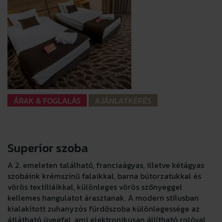
ÁRAK & FOGLALÁS
AJÁNLATKÉRÉS
Superior szoba
A 2. emeleten található, franciaágyas, illetve kétágyas
szobáink krémszínű falaikkal, barna bútorzatukkal és
vörös textíliáikkal, különleges vörös szőnyeggel
kellemes hangulatot árasztanak. A modern stílusban
kialakított zuhanyzós fürdőszoba különlegessége az
átlátható üvegfal, ami elektronikusan állítható rolóval