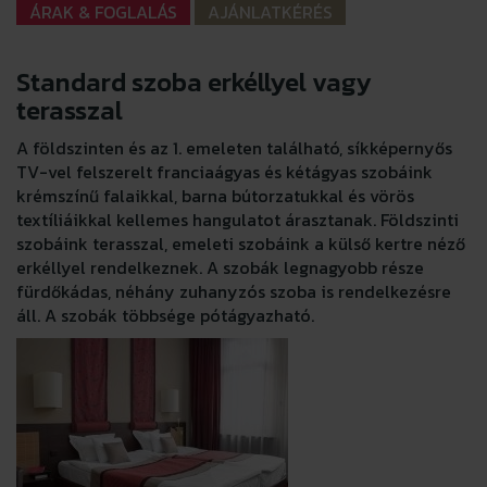
ÁRAK & FOGLALÁS
AJÁNLATKÉRÉS
Standard szoba erkéllyel vagy
terasszal
A földszinten és az 1. emeleten található, síkképernyős
TV-vel felszerelt franciaágyas és kétágyas szobáink
krémszínű falaikkal, barna bútorzatukkal és vörös
textíliáikkal kellemes hangulatot árasztanak. Földszinti
szobáink terasszal, emeleti szobáink a külső kertre néző
erkéllyel rendelkeznek. A szobák legnagyobb része
fürdőkádas, néhány zuhanyzós szoba is rendelkezésre
áll. A szobák többsége pótágyazható.