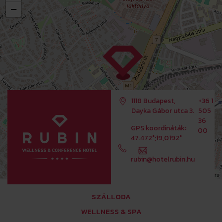
−
1118 Budapest,
+36 1
Dayka Gábor utca 3.
505
36
GPS koordináták:
00
47.472°;19,0192°
rubin@hotelrubin.hu
Leaflet
OpenStreetMap
| ©
contributors
SZÁLLODA
WELLNESS & SPA