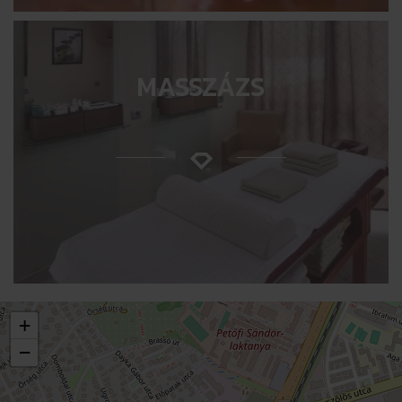
MASSZÁZS
+
−