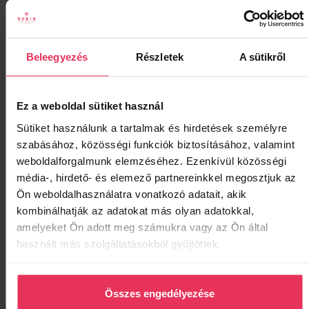
Beleegyezés
Részletek
A sütikről
Ez a weboldal sütiket használ
Sütiket használunk a tartalmak és hirdetések személyre
szabásához, közösségi funkciók biztosításához, valamint
weboldalforgalmunk elemzéséhez. Ezenkívül közösségi
média-, hirdető- és elemező partnereinkkel megosztjuk az
Ön weboldalhasználatra vonatkozó adatait, akik
kombinálhatják az adatokat más olyan adatokkal,
1
amelyeket Ön adott meg számukra vagy az Ön által
2
Következő ›
»
használt más szolgáltatásokból gyűjtöttek.
Foglaljon szállást a
Összes engedélyezése
LEGJOBB ÁRON!