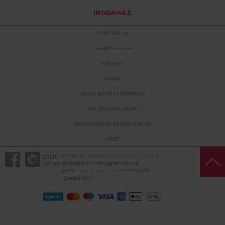
IRODAHÁZ
KAPCSOLAT
MEGKÖZELÍTÉS
GALÉRIA
HÍREK
CÉGES EGYÜTTMŰKÖDÉS
ÁLLÁSAJÁNLATOK
ADATVÉDELMI TÁJÉKOZTATÓ
ÁSZF
© 2016 Rubin Wellness & Conference Hotel
Budapest. Minden jog fenntartva.
NTAK-regisztrációs szám: SZ19000438
(Szálláshely)