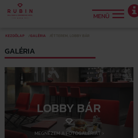
MENÜ
KEZDŐLAP
GALÉRIA
ÉTTEREM, LOBBY BÁR
GALÉRIA
LOBBY BÁR
MEGNÉZEM A FOTÓGALÉRIÁT ›