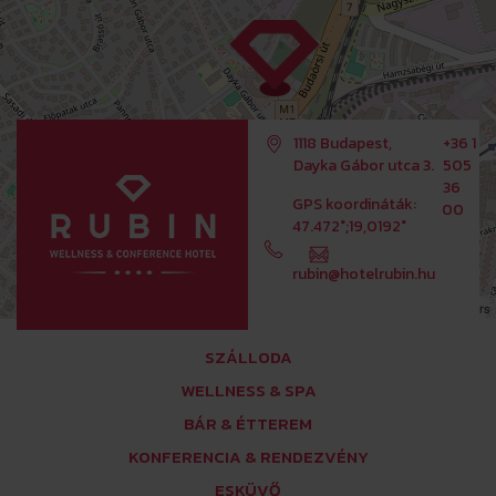
1118 Budapest,
+36 1
Dayka Gábor utca 3.
505
36
GPS koordináták:
00
47.472°;19,0192°
rubin@hotelrubin.hu
Leaflet
OpenStreetMap
| ©
contributors
SZÁLLODA
WELLNESS & SPA
BÁR & ÉTTEREM
KONFERENCIA & RENDEZVÉNY
ESKÜVŐ