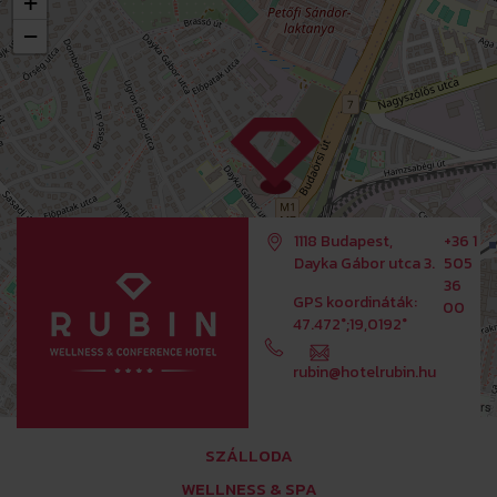
+
−
1118 Budapest,
+36 1
Dayka Gábor utca 3.
505
36
GPS koordináták:
00
47.472°;19,0192°
rubin@hotelrubin.hu
Leaflet
OpenStreetMap
| ©
contributors
SZÁLLODA
WELLNESS & SPA