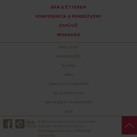
BÁR & ÉTTEREM
KONFERENCIA & RENDEZVÉNY
ESKÜVŐ
IRODAHÁZ
KAPCSOLAT
MEGKÖZELÍTÉS
GALÉRIA
HÍREK
CÉGES EGYÜTTMŰKÖDÉS
ÁLLÁSAJÁNLATOK
ADATVÉDELMI TÁJÉKOZTATÓ
ÁSZF
© 2016 Rubin Wellness & Conference Hotel
Budapest. Minden jog fenntartva.
NTAK-regisztrációs szám: SZ19000438
(Szálláshely)