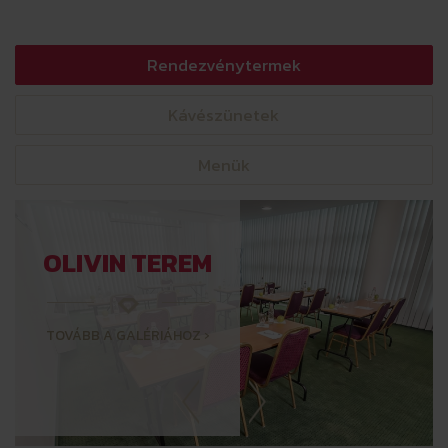
Rendezvénytermek
Kávészünetek
Menük
OLIVIN TEREM
TOVÁBB A GALÉRIÁHOZ ›