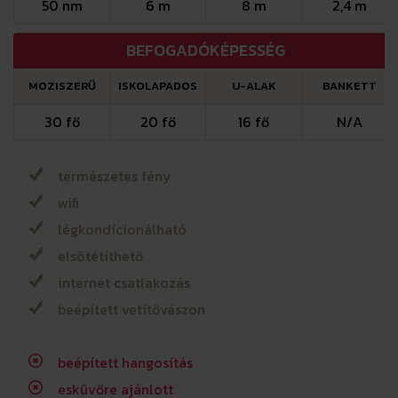
50 nm
6 m
8 m
2,4 m
BEFOGADÓKÉPESSÉG
MOZISZERŰ
ISKOLAPADOS
U-ALAK
BANKETT
30 fő
20 fő
16 fő
N/A
természetes fény
wifi
légkondícionálható
elsötétíthető
internet csatlakozás
beépített vetítővászon
beépített hangosítás
esküvőre ajánlott