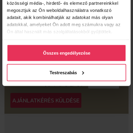
közösségi média-, hirdető- és elemező partnereinkkel
megosztjuk az Ön weboldalhasználatra vonatkozó
adatait, akik kombinálhatják az adatokat más olyan
HOGYAN TALÁLT RÁNK?
adatokkal, amelyeket Ön adott meg számukra vagy az
Internet - Google kereső
Ön által használt más szolgáltatásokból gyűjtöttek.
Ismerős ajánlotta
Kollegájuk révén
Összes engedélyezése
Facebook
Testreszabás
BIZTONSÁGI KÓD
AJÁNLATKÉRÉS KÜLDÉSE