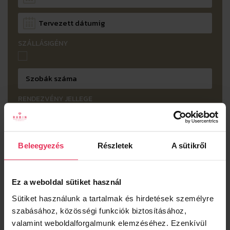
SZÁLLÁSIGÉNY
RENDEZVÉNY JELLEGE
Konferencia
Beleegyezés
Részletek
A sütikről
CATERING IGÉNY
Kérem, válasszon!
Ez a weboldal sütiket használ
Sütiket használunk a tartalmak és hirdetések személyre
Kérjük, részletezze a rendezvénnyel kapcsolatos
szabásához, közösségi funkciók biztosításához,
további kívánságait, igényeit (pl. terem berendezése,
dekoráció, technikai eszközök stb.):
valamint weboldalforgalmunk elemzéséhez. Ezenkívül