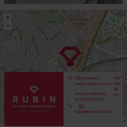
+
−
1118 Budapest,
+36 1
Dayka Gábor utca 3.
505
36
GPS koordináták:
00
47.472°;19,0192°
rubin@hotelrubin.hu
Leaflet
OpenStreetMap
| ©
contributors