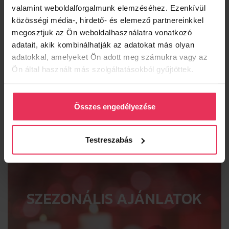
valamint weboldalforgalmunk elemzéséhez. Ezenkívül
közösségi média-, hirdető- és elemező partnereinkkel
Szíves megértésüket köszönjük!
megosztjuk az Ön weboldalhasználatra vonatkozó
adatait, akik kombinálhatják az adatokat más olyan
Foglaljon szállást a
adatokkal, amelyeket Ön adott meg számukra vagy az
LEGJOBB ÁRON!
Ön által használt más szolgáltatásokból gyűjtöttek.
ÁRAK & FOGLALÁS
Összes engedélyezése
AJÁNLATKÉRÉS
Testreszabás
SZEZONÁLIS AJÁNLATOK