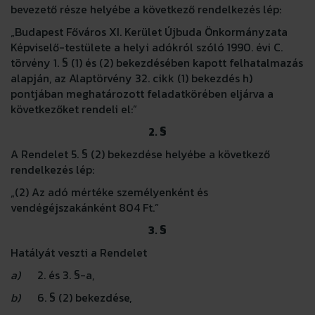
bevezető része helyébe a következő rendelkezés lép:
„Budapest Főváros XI. Kerület Újbuda Önkormányzata
Képviselő-testülete a helyi adókról szóló 1990. évi C.
törvény 1. § (1) és (2) bekezdésében kapott felhatalmazás
alapján, az Alaptörvény 32. cikk (1) bekezdés h)
pontjában meghatározott feladatkörében eljárva a
következőket rendeli el:”
2. §
A Rendelet 5. § (2) bekezdése helyébe a következő
rendelkezés lép:
„(2) Az adó mértéke személyenként és
vendégéjszakánként 804 Ft.”
3. §
Hatályát veszti a Rendelet
a)
2. és 3. §-a,
b)
6. § (2) bekezdése,