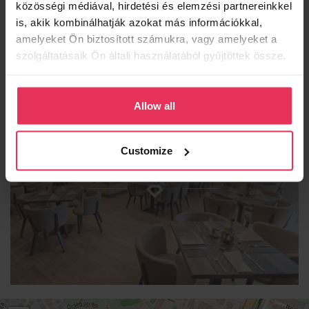
közösségi médiával, hirdetési és elemzési partnereinkkel
is, akik kombinálhatják azokat más információkkal,
amelyeket Ön biztosított számukra, vagy amelyeket a
szolgáltatásaik Ön általi használatából gyűjtöttek össze.
Allow all
ESSENCE RESTAURANT
Customize