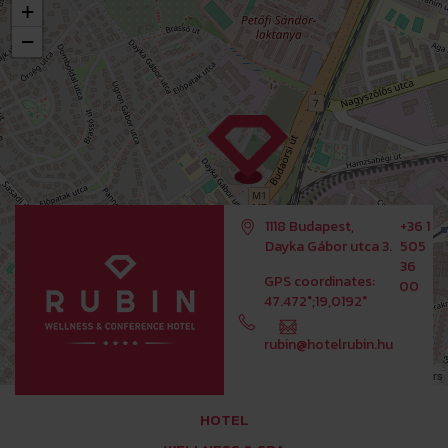
+
−
1118 Budapest,
+36 1
Dayka Gábor utca 3.
505
36
GPS coordinates:
00
47.472°;19,0192°
rubin@hotelrubin.hu
Leaflet
OpenStreetMap
| ©
contributors
HOTEL