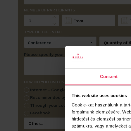
NUMBER OF PARTICIPANTS
TYPE OF THE EVENT
Conference
Please specify your requests and needs (e.g. room eq
Consent
HOW DID YOU FIND US?
Internet – Google
This website uses cookies
Recommended by a friend
Through your colleague
Cookie-kat használunk a tar
forgalmunk elemzésére.
Webh
Facebook
hirdetési és elemzési partne
számukra, vagy amelyeket a s