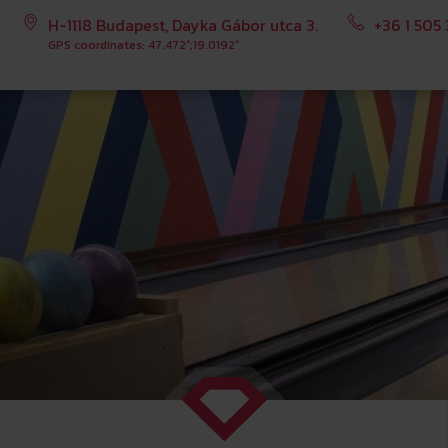
H-1118 Budapest, Dayka Gábor utca 3.
+36 1 505
GPS coordinates: 47.472°;19.0192°