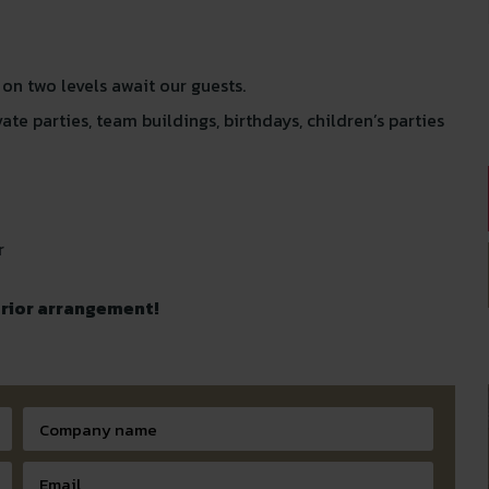
 on two levels await our guests.
ate parties, team buildings, birthdays, children’s parties
r
prior arrangement!