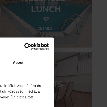
LUNCH
DETAILS ›
About
EVENTS
unkciók biztosítására és
tjuk közösségi médiával,
yeket Ön biztosított
DETAILS ›