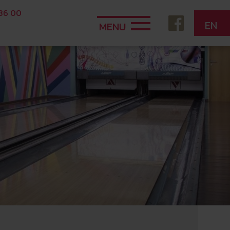
 36 00
EN
MENU