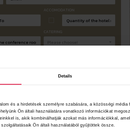
ACCOMODATION
CATERING
Please choose!
uipment, decoration, technical equipment, etc...):
Details
SECURITY CODE
SEND REQUEST
talom és a hirdetések személyre szabására, a közösségi média f
elyünk Ön általi használatára vonatkozó információkat megosz
reinkkel is, akik kombinálhatják azokat más információkkal, amel
zolgáltatásaik Ön általi használatából gyűjtöttek össze.