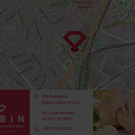
1118 Budapest,
Dayka Gábor utca 3.
GPS coordinates:
47.472°;19,0192°
+36 1 505 36 00