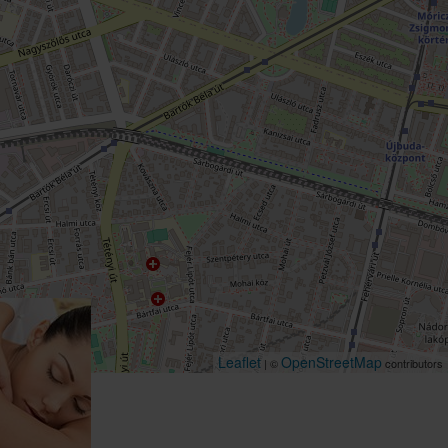
Leaflet
OpenStreetMap
| ©
contributors