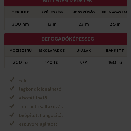
BÁLTEREM MÉRETEK
TERÜLET
SZÉLESSÉG
HOSSZÚSÁG
BELMAGASSÁG
300 nm
13 m
23 m
2,5 m
BEFOGADÓKÉPESSÉG
MOZISZERŰ
ISKOLAPADOS
U-ALAK
BANKETT
200 fő
140 fő
N/A
160 fő
wifi
légkondícionálható
elsötétíthető
internet csatlakozás
beépített hangosítás
esküvőre ajánlott