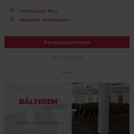
természetes fény
beépített vetítővászon
Rendezvénytermek
Kávészünetek
Menük
BÁLTEREM
TOVÁBB A GALÉRIÁHOZ ›