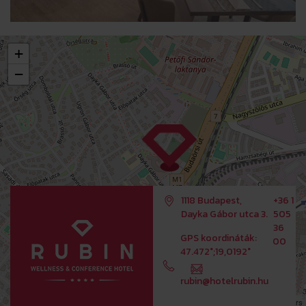
+
−
1118 Budapest,
+36 1
Dayka Gábor utca 3.
505
36
GPS koordináták:
00
47.472°;19,0192°
rubin@hotelrubin.hu
Leaflet
OpenStreetMap
| ©
contributors