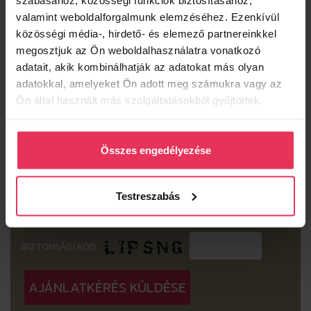
Kérjük, részletezze a rendezvénnyel kapcsolatos
valamint weboldalforgalmunk elemzéséhez. Ezenkívül
további kívánságait, igényeit (pl. terem berendezése,
közösségi média-, hirdető- és elemező partnereinkkel
dekoráció, technikai eszközök stb.):
megosztjuk az Ön weboldalhasználatra vonatkozó
adatait, akik kombinálhatják az adatokat más olyan
adatokkal, amelyeket Ön adott meg számukra vagy az
Ön által használt más szolgáltatásokból gyűjtöttek.
HOGYAN TALÁLT RÁNK?
Internet - Google kereső
Ismerős ajánlotta
Összes engedélyezése
Kollegájuk révén
Facebook
Testreszabás
BIZTONSÁGI KÓD
AJÁNLATKÉRÉS KÜLDÉSE