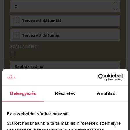
SZÁLLÁSIGÉNY
RENDEZVÉNY JELLEGE
Konferencia
Beleegyezés
Részletek
A sütikről
CATERING IGÉNY
Ez a weboldal sütiket használ
Sütiket használunk a tartalmak és hirdetések személyre
Kérem, válasszon!
szabásához, közösségi funkciók biztosításához,