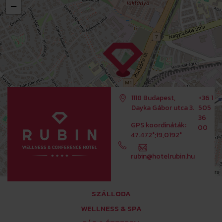
−
1118 Budapest,
+36 1
Dayka Gábor utca 3.
505
36
GPS koordináták:
00
47.472°;19,0192°
rubin@hotelrubin.hu
Leaflet
OpenStreetMap
| ©
contributors
SZÁLLODA
WELLNESS & SPA