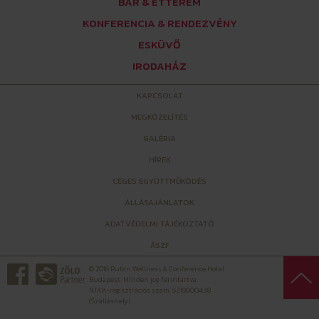
BÁR & ÉTTEREM
KONFERENCIA & RENDEZVÉNY
ESKÜVŐ
IRODAHÁZ
KAPCSOLAT
MEGKÖZELÍTÉS
GALÉRIA
HÍREK
CÉGES EGYÜTTMŰKÖDÉS
ÁLLÁSAJÁNLATOK
ADATVÉDELMI TÁJÉKOZTATÓ
ÁSZF
© 2016 Rubin Wellness & Conference Hotel
Budapest. Minden jog fenntartva.
NTAK-regisztrációs szám: SZ19000438
(Szálláshely)