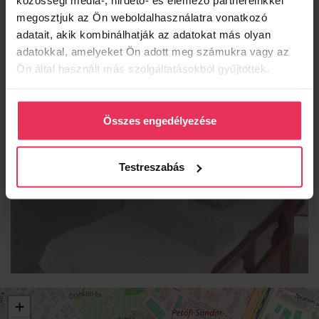
közösségi média-, hirdető- és elemező partnereinkkel
megosztjuk az Ön weboldalhasználatra vonatkozó
adatait, akik kombinálhatják az adatokat más olyan
adatokkal, amelyeket Ön adott meg számukra vagy az
Ön által használt más szolgáltatásokból gyűjtöttek.
MASSZÁZS
Összes engedélyezése
Testreszabás
+